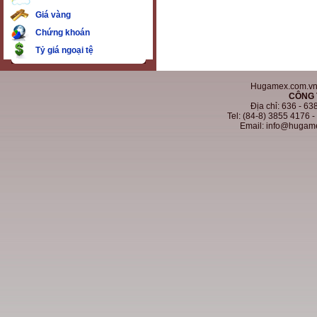
Giá vàng
Chứng khoán
Tỷ giá ngoại tệ
Hugamex.com.vn. 
CÔNG 
Địa chỉ: 636 - 6
Tel: (84-8) 3855 4176 
Email: info@hugam