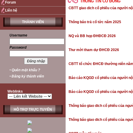
THÔNG TIN CỔ ĐÔNG
Forum
CBTT giao dich cổ phiếu của người nội
Liên hệ
THÀNH VIÊN
Thông báo trả cổ tức năm 2025
Username
NQ và BB họp ĐHĐCĐ 2026
Password
Thư mời tham dự ĐHCĐ 2026
CBTT tổ chức ĐHCĐ thường niên nă
• Quên mật khẩu ?
• Đăng ký thành viên
Báo cáo KQGD cổ phiếu của người nội 
Weblinks
Báo cáo KQGD cổ phiếu của người nội 
Thông báo giao dich cổ phiếu của ngườ
HỖ TRỢ TRỰC TUYẾN
Thông báo giao dich cổ phiếu của ngườ