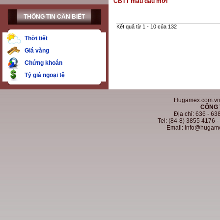
CBTT mẫu dấu mới
THÔNG TIN CẦN BIẾT
Kết quả từ 1 - 10 của 132
Thời tiết
Giá vàng
Chứng khoán
Tỷ giá ngoại tệ
Hugamex.com.vn. 
CÔNG 
Địa chỉ: 636 - 6
Tel: (84-8) 3855 4176 
Email: info@hugam