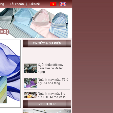
ụng
Tài khoản
Liên hệ
TIN TỨC & SỰ KIỆN
Xuất khẩu dệt may -
nắm thời cơ để lên
hạng
Ngành may mặc: Tỷ lệ
nội địa hóa tăng
Ngành may mặc thu
hút FDI - Mừng và lo!
VIDEO CLIP