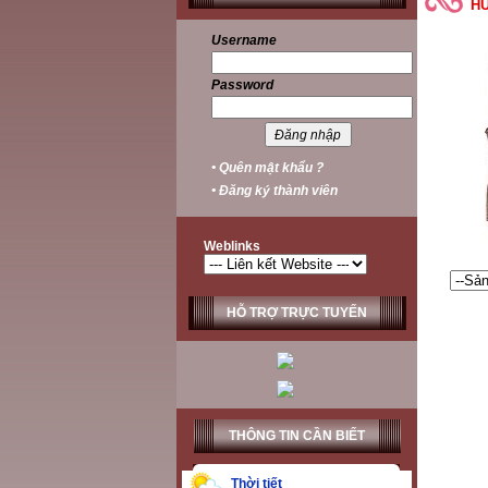
H
Username
Password
• Quên mật khẩu ?
• Đăng ký thành viên
Weblinks
HỖ TRỢ TRỰC TUYẾN
THÔNG TIN CẦN BIẾT
Thời tiết