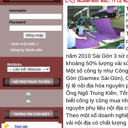
NGÀNH MAY MẶC: TỶ LỆ NỘ
Username
Password
• Quên mật khẩu ?
• Đăng ký thành viên
năm 2010 Sài Gòn 3 sử d
khoảng 50% lượng vải sử
Weblinks
Một số công ty như Công
Gòn (Garmex Sài Gòn), C
HỖ TRỢ TRỰC TUYẾN
tỷ lệ nội địa hóa nguyên 
Ông Ngô Trung Kiên, Tổn
biết công ty cũng mua nh
nguyên phụ liệu nội địa 
Theo một số doanh nghiệ
THÔNG TIN CẦN BIẾT
vải nội địa có chất lượn
Thời tiết