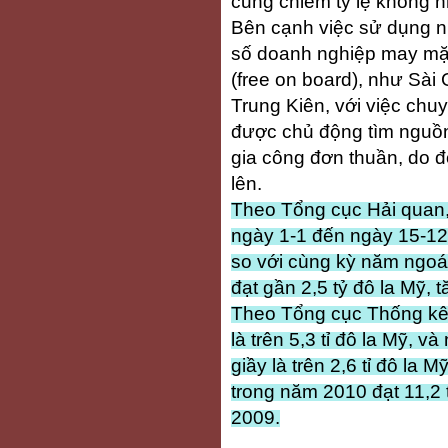
cũng chiếm tỷ lệ không n
Bên cạnh việc sử dụng n
số doanh nghiệp may mặc
(free on board), như Sà
Trung Kiên, với việc ch
được chủ động tìm nguồn
gia công đơn thuần, do đó
lên.
Theo Tổng cục Hải quan,
ngày 1-1 đến ngày 15-12-
so với cùng kỳ năm ngoái
đạt gần 2,5 tỷ đô la Mỹ, 
Theo Tổng cục Thống kê
là trên 5,3 tỉ đô la Mỹ, 
giầy là trên 2,6 tỉ đô la
trong năm 2010 đạt 11,2 
2009.