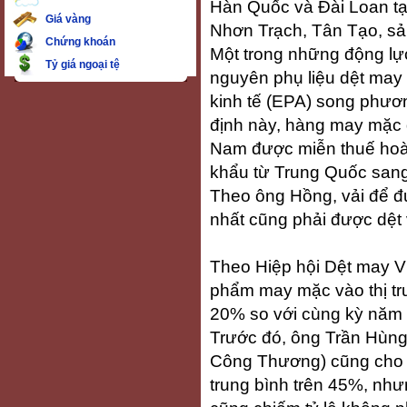
Hàn Quốc và Đài Loan tạ
Giá vàng
Nhơn Trạch, Tân Tạo, sả
Chứng khoán
Một trong những động lự
Tỷ giá ngoại tệ
nguyên phụ liệu dệt may 
kinh tế (EPA) song phươ
định này, hàng may mặc 
Nam được miễn thuế hoàn
khẩu từ Trung Quốc sang
Theo ông Hồng, vải để đư
nhất cũng phải được dệt
Theo Hiệp hội Dệt may Vi
phẩm may mặc vào thị trư
20% so với cùng kỳ năm 
Trước đó, ông Trần Hùng
Công Thương) cũng cho bi
trung bình trên 45%, nh