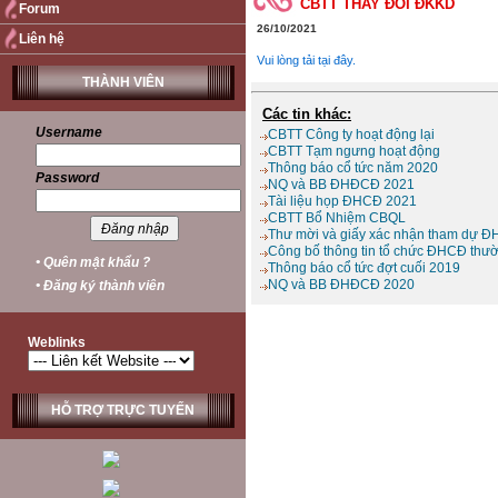
CBTT THAY ĐỔI ĐKKD
Forum
26/10/2021
Liên hệ
Vui lòng tải tại đây.
THÀNH VIÊN
Các tin khác:
Username
CBTT Công ty hoạt động lại
CBTT Tạm ngưng hoạt động
Thông báo cổ tức năm 2020
Password
NQ và BB ĐHĐCĐ 2021
Tài liệu họp ĐHCĐ 2021
CBTT Bổ Nhiệm CBQL
Thư mời và giấy xác nhận tham dự 
Công bố thông tin tổ chức ĐHCĐ thư
• Quên mật khẩu ?
Thông báo cổ tức đợt cuối 2019
NQ và BB ĐHĐCĐ 2020
• Đăng ký thành viên
Weblinks
HỖ TRỢ TRỰC TUYẾN