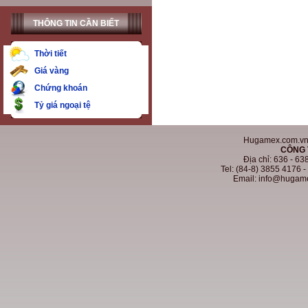
THÔNG TIN CẦN BIẾT
Thời tiết
Giá vàng
Chứng khoán
Tỷ giá ngoại tệ
Hugamex.com.vn. 
CÔNG 
Địa chỉ: 636 - 6
Tel: (84-8) 3855 4176 
Email: info@hugam