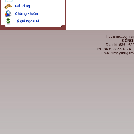
Giá vàng
Chứng khoán
Tỷ giá ngoại tệ
Hugamex.com.vn. 
CÔNG 
Địa chỉ: 636 - 6
Tel: (84-8) 3855 4176 
Email: info@hugam