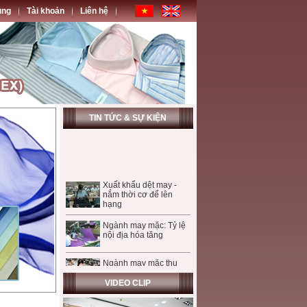
ụng
Tài khoản
Liên hệ
TIN TỨC & SỰ KIỆN
Xuất khẩu dệt may -
nắm thời cơ để lên
hạng
Ngành may mặc: Tỷ lệ
nội địa hóa tăng
Ngành may mặc thu
hút FDI - Mừng và lo!
VIDEO CLIP