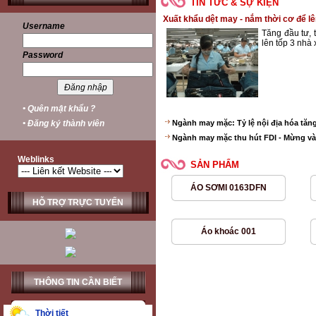
TIN TỨC & SỰ KIỆN
Xuất khẩu dệt may - nắm thời cơ để l
Username
Tăng đầu tư, 
lên tốp 3 nhà 
Password
• Quên mật khẩu ?
• Đăng ký thành viên
Ngành may mặc: Tỷ lệ nội địa hóa tăn
Ngành may mặc thu hút FDI - Mừng và 
Weblinks
SẢN PHẨM
ÁO SƠMI 0163DFN
HỖ TRỢ TRỰC TUYẾN
Áo khoác 001
THÔNG TIN CẦN BIẾT
Thời tiết