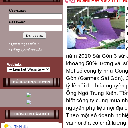
NGÀNH MAY MẶC: TỶ LỆ NỘ
Username
Password
• Quên mật khẩu ?
• Đăng ký thành viên
năm 2010 Sài Gòn 3 sử d
khoảng 50% lượng vải sử
Weblinks
Một số công ty như Công
Gòn (Garmex Sài Gòn), C
HỖ TRỢ TRỰC TUYẾN
tỷ lệ nội địa hóa nguyên 
Ông Ngô Trung Kiên, Tổn
biết công ty cũng mua nh
nguyên phụ liệu nội địa 
Theo một số doanh nghiệ
THÔNG TIN CẦN BIẾT
vải nội địa có chất lượn
Thời tiết