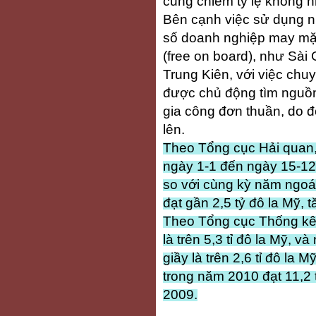
cũng chiếm tỷ lệ không n
Bên cạnh việc sử dụng n
số doanh nghiệp may mặc
(free on board), như Sà
Trung Kiên, với việc ch
được chủ động tìm nguồn
gia công đơn thuần, do đó
lên.
Theo Tổng cục Hải quan,
ngày 1-1 đến ngày 15-12-
so với cùng kỳ năm ngoái
đạt gần 2,5 tỷ đô la Mỹ, 
Theo Tổng cục Thống kê
là trên 5,3 tỉ đô la Mỹ, 
giầy là trên 2,6 tỉ đô la
trong năm 2010 đạt 11,2 
2009.