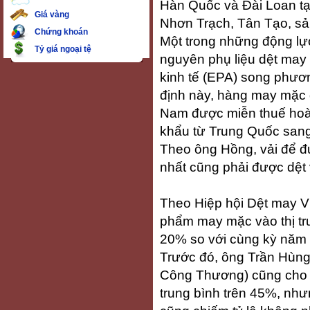
Hàn Quốc và Đài Loan tạ
Giá vàng
Nhơn Trạch, Tân Tạo, sả
Chứng khoán
Một trong những động lự
Tỷ giá ngoại tệ
nguyên phụ liệu dệt may 
kinh tế (EPA) song phươ
định này, hàng may mặc 
Nam được miễn thuế hoàn
khẩu từ Trung Quốc sang
Theo ông Hồng, vải để đư
nhất cũng phải được dệt
Theo Hiệp hội Dệt may Vi
phẩm may mặc vào thị trư
20% so với cùng kỳ năm 
Trước đó, ông Trần Hùng
Công Thương) cũng cho bi
trung bình trên 45%, nh