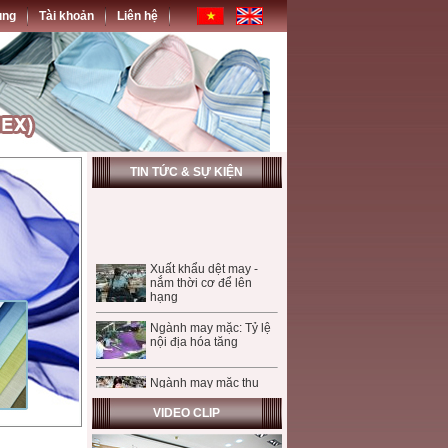
ụng
Tài khoản
Liên hệ
TIN TỨC & SỰ KIỆN
Xuất khẩu dệt may -
nắm thời cơ để lên
hạng
Ngành may mặc: Tỷ lệ
nội địa hóa tăng
Ngành may mặc thu
hút FDI - Mừng và lo!
VIDEO CLIP